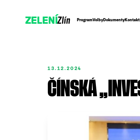
Zlín
ZELENÍ
Program
Volby
Dokumenty
Kontakt
13.12.2024
ČÍNSKÁ „INVE
Přidejte se
Podpořte nás