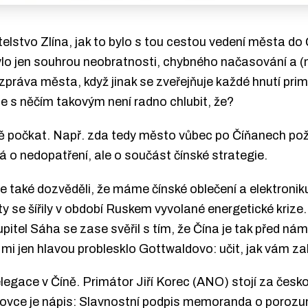
elstvo Zlína, jak to bylo s tou cestou vedení města do 
 bylo jen souhrou neobratnosti, chybného načasování a 
 zpráva města, když jinak se zveřejňuje každé hnutí p
 se s něčím takovým není radno chlubit, že?
eště počkat. Např. zda tedy město vůbec po Číňanech po
á o nedopatření, ale o součást čínské strategie.
 také dozvěděli, že máme čínské oblečení a elektronik
e šířily v období Ruskem vyvolané energetické krize
tel Sáha se zase svěřil s tím, že Čína je tak před námi
mi jen hlavou problesklo Gottwaldovo: učit, jak vám zak
egace v Číně. Primátor Jiří Korec (ANO) stojí za českou
ovce je nápis: Slavnostní podpis memoranda o porozu