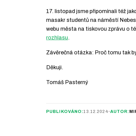
17. listopad jsme připomínali též ja
masakr studentů na náměstí Nebeské
webu města na tiskovou zprávu o té c
rozhlasu
.
Závěrečná otázka: Proč tomu tak bylo,
Děkuji.
Tomáš Pasterný
PUBLIKOVÁNO:
13.12.2024
•
AUTOR:
MI