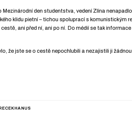
ko Mezinárodní den studentstva, vedení Zlína nenapadlo
ho klidu pietní – tichou spoluprací s komunistickým r
estě, ani před ní, ani po ní. Do médií se tak informace
 že jste se o cestě nepochlubili a nezajistili ji žádnou
RECEKHANUS