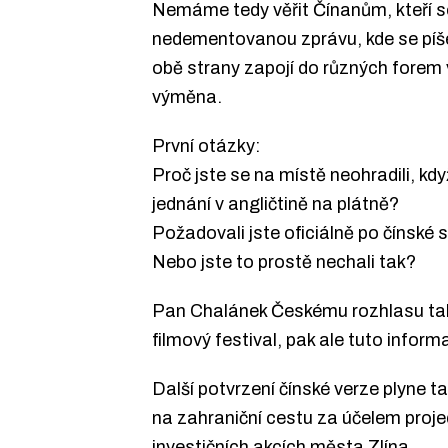
Nemáme tedy věřit Čínanům, kteří s
nedementovanou zprávu, kde se píš
obě strany zapojí do různých forem
výměna.
První otázky:
Proč jste se na místě neohradili, kd
jednání v angličtině na plátně?
Požadovali jste oficiálně po čínské 
Nebo jste to prostě nechali tak?
Pan Chalánek Českému rozhlasu také n
filmový festival, pak ale tuto inform
Další potvrzení čínské verze plyne t
na zahraniční cestu za účelem pro
investičních akcích města Zlína.