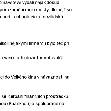
 návštěvě vydali nějak dosud
orozumění mezi městy, dle nějž se
bchod, technologie a mezilidská
koli nějakými firmami) bylo též při
né vaši cestu dezinterpretovali?
ici do Velkého kina v návaznosti na
píše: čerpání finančních prostředků
hou (Kuankčou) a spolupráce na