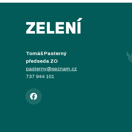
ZELENÍ
Tomáš Pasterný
předseda ZO
pasterny@seznam.cz
737 944 101