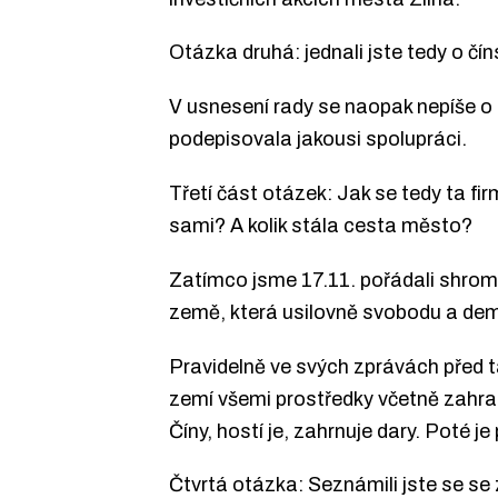
Otázka druhá: jednali jste tedy o čí
V usnesení rady se naopak nepíše o 
podepisovala jakousi spolupráci.
Třetí část otázek: Jak se tedy ta fir
sami? A kolik stála cesta město?
Zatímco jsme 17.11. pořádali shromá
země, která usilovně svobodu a demo
Pravidelně ve svých zprávách před t
zemí všemi prostředky včetně zahranič
Číny, hostí je, zahrnuje dary. Poté j
Čtvrtá otázka: Seznámili jste se se 