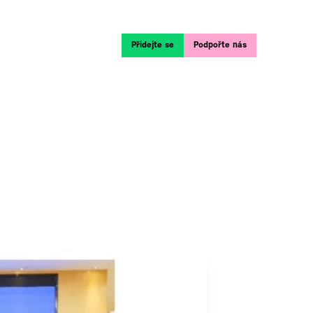
Přidejte se
Podpořte nás