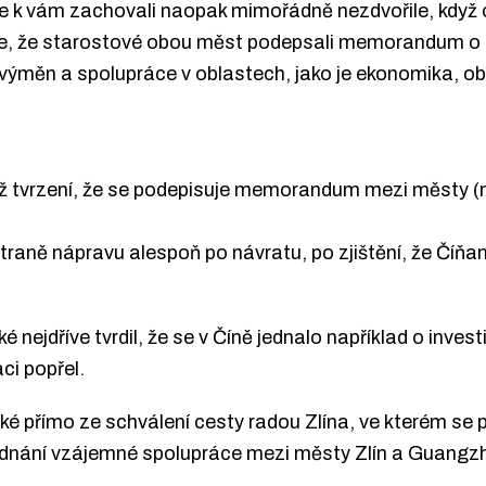
e k vám zachovali naopak mimořádně nezdvořile, když o
e, že starostové obou měst podepsali memorandum o p
 výměn a spolupráce v oblastech, jako je ekonomika, o
yž tvrzení, že se podepisuje memorandum mezi městy (ni
straně nápravu alespoň po návratu, po zjištění, že Číňa
ejdříve tvrdil, že se v Číně jednalo například o invest
aci popřel.
aké přímo ze schválení cesty radou Zlína, ve kterém se 
jednání vzájemné spolupráce mezi městy Zlín a Guangz