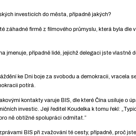
nských investicích do města, případně jakých?
té záhadné firmě z filmového průmyslu, která byla dle 
ma jmenuje, případně lidé, jejichž delegaci jste vlastně d
ždění ke Dni boje za svobodu a demokracii, vracela se
kracii potírá.
akovými kontakty varuje BIS, dle které Čína usiluje o 
ních investic. Její ředitel Koudelka k tomu řekl: „Typic
e pro ně obtížné spolupráci odmítat.”
zprávami BIS při zvažování té cesty, případně, proč jste