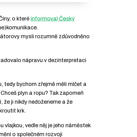
Číny, o které
informoval Český
(ne)komunikace.
rimátorovy mysli rozumně zdůvodněno
žadovalo nápravu v dezinterpretaci
u, tedy bychom zřejmě měli mlčet a
. Chceš plyn a ropu? Tak zapomeň
, že ji nikdy nedoženeme a že
routit krk.
 vlajkou, vedle něj je jeho náměstek
mění o společném rozvoji