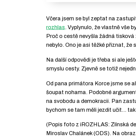
Včera jsem se byl zeptat na zastupit
rozhlas
. Vyplynulo, že vlastně vše
Proč o cestě nevyšla žádná tisková
nebylo. Ono je asi těžké přiznat, že
Na další odpovědi je třeba si ale j
smyslu cesty. Zjevně se totiž nejedn
Od pana primátora Korce jsme se ale
šoupat nohama. Podobné argumenty s
na svobodu a demokracii. Pan zastupi
bychom se tam měli jezdit učit… tak 
(Popis foto z iROZHLAS: Zlínská del
Miroslav Chalánek (ODS). Na obraz