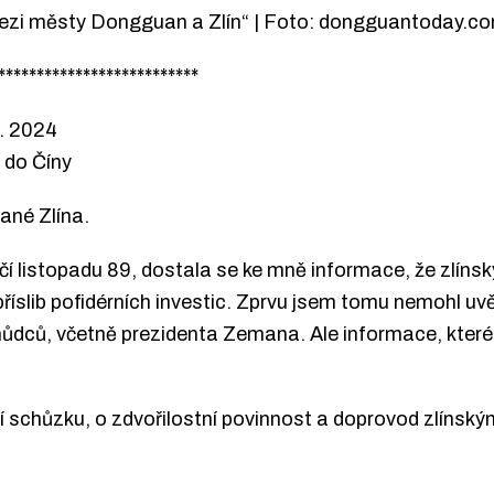
mezi městy Dongguan a Zlín“ | Foto: dongguantoday.c
**************************
2. 2024
 do Číny
ané Zlína.
čí listopadu 89, dostala se ke mně informace, že zlínský
příslib pofidérních investic. Zprvu jsem tomu nemohl uvě
chůdců, včetně prezidenta Zemana. Ale informace, které
ční schůzku, o zdvořilostní povinnost a doprovod zlíns