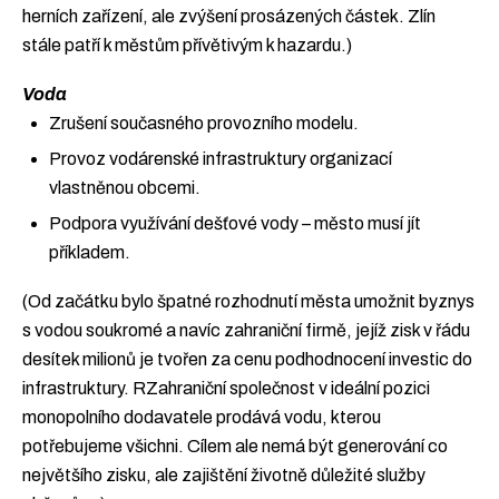
herních zařízení, ale zvýšení prosázených částek. Zlín
stále patří k městům přívětivým k hazardu.)
Voda
Zrušení současného provozního modelu.
Provoz vodárenské infrastruktury organizací
vlastněnou obcemi.
Podpora využívání dešťové vody – město musí jít
příkladem.
(Od začátku bylo špatné rozhodnutí města umožnit byznys
s vodou soukromé a navíc zahraniční firmě, jejíž zisk v řádu
desítek milionů je tvořen za cenu podhodnocení investic do
infrastruktury. RZahraniční společnost v ideální pozici
monopolního dodavatele prodává vodu, kterou
potřebujeme všichni. Cílem ale nemá být generování co
největšího zisku, ale zajištění životně důležité služby