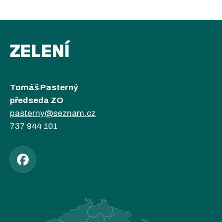
ZELENÍ
Tomáš Pasterný
předseda ZO
pasterny@seznam.cz
737 944 101