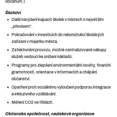
občanům.)
Školství
Další navýšení kapacit školek v místech s největším
„převisem“.
Pokračování v investicích do rekonstrukcí školských
zařízení v majetku města.
Zefektivnění provozu, možné centralizované nákupy
služeb vedoucí ke snížení nákladů.
Programy pro zlepšení environmentální osvěty, finanční
gramotnosti, orientace v informacích a chápání
občanství.
Opatření proti sociálnímu vyloučení podporou integrace
a inkluzivního vzdělávání.
Měření CO2 ve třídách.
Občanska společnost, neziskové organizace