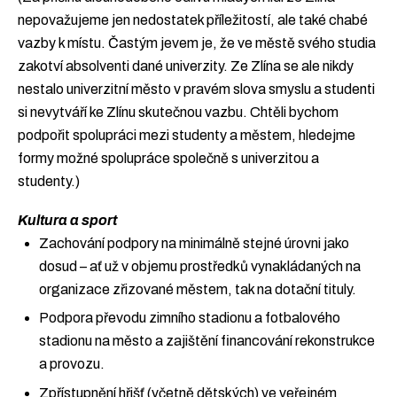
nepovažujeme jen nedostatek příležitostí, ale také chabé
vazby k místu. Častým jevem je, že ve městě svého studia
zakotví absolventi dané univerzity. Ze Zlína se ale nikdy
nestalo univerzitní město v pravém slova smyslu a studenti
si nevytváří ke Zlínu skutečnou vazbu. Chtěli bychom
podpořit spolupráci mezi studenty a městem, hledejme
formy možné spolupráce společně s univerzitou a
studenty.)
Kultura a sport
Zachování podpory na minimálně stejné úrovni jako
dosud – ať už v objemu prostředků vynakládaných na
organizace zřizované městem, tak na dotační tituly.
Podpora převodu zimního stadionu a fotbalového
stadionu na město a zajištění financování rekonstrukce
a provozu.
Zpřístupnění hřišť (včetně dětských) ve veřejném