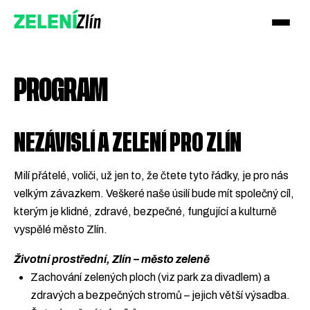
Zlín
ZELENÍ
PROGRAM
NEZÁVISLÍ A ZELENÍ PRO ZLÍN
Milí přátelé, voliči, už jen to, že čtete tyto řádky, je pro nás
velkým závazkem. Veškeré naše úsilí bude mít společný cíl,
kterým je klidné, zdravé, bezpečné, fungující a kulturně
vyspělé město Zlín.
Životní prostřední, Zlín – město zeleně
Přidejte se
Zachování zelených ploch (viz park za divadlem) a
zdravých a bezpečných stromů – jejich větší výsadba.
Podpořte nás