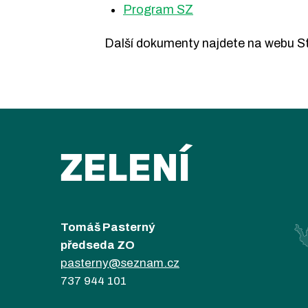
Program SZ
Další dokumenty najdete na webu St
ZELENÍ
Tomáš Pasterný
předseda ZO
pasterny@seznam.cz
737 944 101