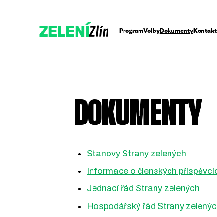
Zlín
ZELENÍ
Program
Volby
Dokumenty
Kontakt
DOKUMENTY
Stanovy Strany zelených
Přidejte se
Informace o členských příspěvcí
Podpořte nás
Jednací řád Strany zelených
Hospodářský řád Strany zelený