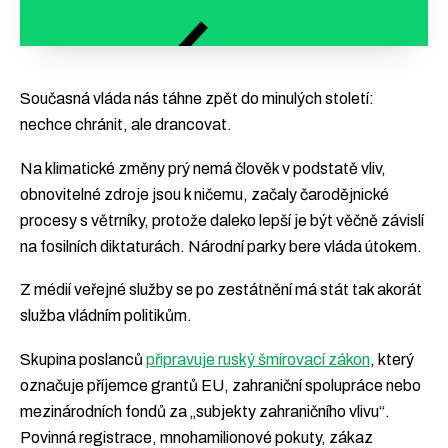
Současná vláda nás táhne zpět do minulých století:
nechce chránit, ale drancovat.
Na klimatické změny prý nemá člověk v podstatě vliv,
obnovitelné zdroje jsou k ničemu, začaly čarodějnické
procesy s větrníky, protože daleko lepší je být věčně závislí
na fosilních diktaturách. Národní parky bere vláda útokem.
Z médií veřejné služby se po zestátnění má stát tak akorát
služba vládním politikům.
Skupina poslanců
připravuje ruský šmírovací zákon
, který
označuje příjemce grantů EU, zahraniční spolupráce nebo
mezinárodních fondů za „subjekty zahraničního vlivu“.
Povinná registrace, mnohamilionové pokuty, zákaz