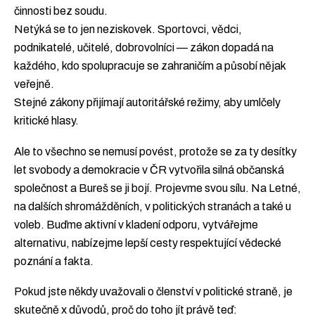
činnosti bez soudu.
Netýká se to jen neziskovek. Sportovci, vědci,
podnikatelé, učitelé, dobrovolníci — zákon dopadá na
každého, kdo spolupracuje se zahraničím a působí nějak
veřejně.
Stejné zákony přijímají autoritářské režimy, aby umlčely
kritické hlasy.
Ale to všechno se nemusí povést, protože se za ty desítky
let svobody a demokracie v ČR vytvořila silná občanská
společnost a Bureš se ji bojí. Projevme svou sílu. Na Letné,
na dalších shromážděních, v politických stranách a také u
voleb. Buďme aktivní v kladení odporu, vytvářejme
alternativu, nabízejme lepší cesty respektující vědecké
poznání a fakta.
Pokud jste někdy uvažovali o členství v politické straně, je
skutečně x důvodů, proč do toho jít právě teď: