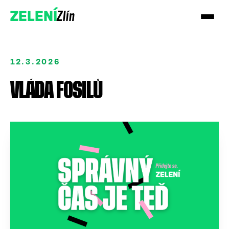
Zlín
ZELENÍ
12.3.2026
VLÁDA FOSILŮ
Přidejte se
Podpořte nás