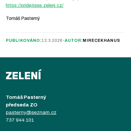
https://pridejtese.zeleni.cz/
Tomáš Pasterný
PUBLIKOVÁNO:
12.3.2026
•
AUTOR:
MIRECEKHANUS
ZELENÍ
Tomáš Pasterný
předseda ZO
pasterny@seznam.cz
737 944 101